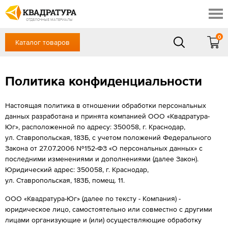
Симферополь
Скидки
Акции
ОТДЕЛОЧНЫЕ МАТЕРИАЛЫ
Готовые решения
0
Каталог товаров
+7 (861) 212-10-58
Доставка и оплата
Контакты
в будние дни — с 9.00 до 19.00,
Сб, Вс — выходной
Политика конфиденциальности
Отзывы
ЗАКАЗАТЬ ЗВОНОК
Вход
/
Регистрация
Настоящая политика в отношении обработки персональных
данных разработана и принята компанией ООО «Квадратура-
Юг», расположенной по адресу: 350058, г. Краснодар,
ул. Ставропольская, 183Б, с учетом положений Федерального
Закона от 27.07.2006 №152-ФЗ «О персональных данных» с
последними изменениями и дополнениями (далее Закон).
Юридический адрес: 350058, г. Краснодар,
ул. Ставропольская, 183Б, помещ. 11.
ООО «Квадратура-Юг» (далее по тексту - Компания) -
юридическое лицо, самостоятельно или совместно с другими
лицами организующие и (или) осуществляющие обработку