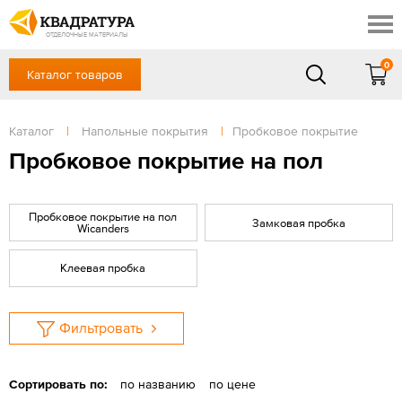
Симферополь
Скидки
Акции
ОТДЕЛОЧНЫЕ МАТЕРИАЛЫ
Готовые решения
0
Каталог товаров
+7 (861) 212-10-58
Доставка и оплата
Контакты
в будние дни — с 9.00 до 19.00,
Сб, Вс — выходной
Каталог
|
Напольные покрытия
|
Пробковое покрытие
Отзывы
ЗАКАЗАТЬ ЗВОНОК
Пробковое покрытие на пол
Вход
/
Регистрация
Пробковое покрытие на пол
Замковая пробка
Wicanders
Клеевая пробка
Фильтровать
Сортировать по:
по названию
по цене