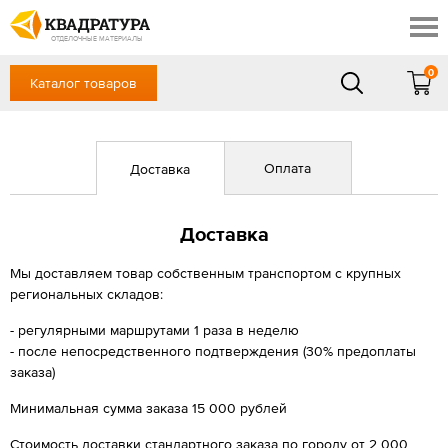
Симферополь
Скидки
Акции
ОТДЕЛОЧНЫЕ МАТЕРИАЛЫ
Готовые решения
0
Каталог товаров
+7 (861) 212-10-58
Доставка и оплата
Контакты
в будние дни — с 9.00 до 19.00,
Сб, Вс — выходной
Отзывы
Оплата
Доставка
ЗАКАЗАТЬ ЗВОНОК
Вход
/
Регистрация
Доставка
Мы доставляем товар собственным транспортом с крупных
региональных складов:
- регулярными маршрутами 1 раза в неделю
- после непосредственного подтверждения (30% предоплаты
заказа)
Минимальная сумма заказа 15 000 рублей
Стоимость доставки стандартного заказа по городу от 2 000