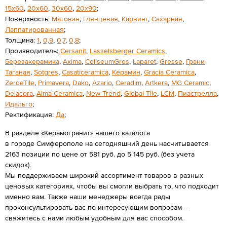
15х60
,
20х60
,
30x60
,
20х90
;
Поверхность:
Матовая
,
Глянцевая
,
Карвинг
,
Сахарная
,
Лаппатированная
;
Толщина:
1
,
0,9
,
0,7
,
0,8
;
Производитель:
Cersanit
,
Lasselsberger Ceramics
,
Березакерамика
,
Axima
,
ColiseumGres
,
Laparet
,
Gresse
,
Грани
Таганая
,
Sotgres
,
Casaticeramica
,
Керамин
,
Gracia Ceramica
,
ZerdeTile
,
Primavera
,
Dako
,
Azario
,
Ceradim
,
Artkera
,
MG Ceramic
,
Delacora
,
Alma Ceramica
,
New Trend
,
Global Tile
,
LCM
,
Пиастрелла
,
Идальго
;
Ректификация:
Да
;
В разделе «Керамогранит» нашего каталога
в городе Симферополе на сегодняшний день насчитывается
2163 позиции по цене от 581 руб. до 5 145 руб. (без учета
скидок).
Мы поддерживаем широкий ассортимент товаров в разных
ценовых категориях, чтобы вы смогли выбрать то, что подходит
именно вам. Также наши менеджеры всегда рады
проконсультировать вас по интересующим вопросам —
свяжитесь с нами любым удобным для вас способом.