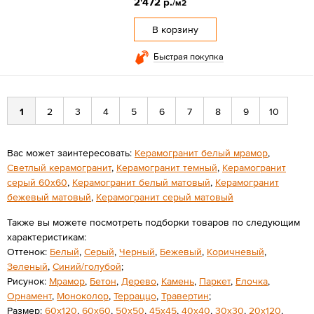
2'472 р.
/м2
В корзину
Быстрая покупка
1
2
3
4
5
6
7
8
9
10
Вас может заинтересовать:
Керамогранит белый мрамор
,
Светлый керамогранит
,
Керамогранит темный
,
Керамогранит
серый 60x60
,
Керамогранит белый матовый
,
Керамогранит
бежевый матовый
,
Керамогранит серый матовый
Также вы можете посмотреть подборки товаров по следующим
характеристикам:
Оттенок:
Белый
,
Серый
,
Черный
,
Бежевый
,
Коричневый
,
Зеленый
,
Синий/голубой
;
Рисунок:
Мрамор
,
Бетон
,
Дерево
,
Камень
,
Паркет
,
Елочка
,
Орнамент
,
Моноколор
,
Терраццо
,
Травертин
;
Размер:
60х120
,
60х60
,
50х50
,
45х45
,
40х40
,
30х30
,
20х120
,