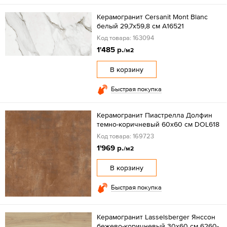
Керамогранит Cersanit Mont Blanc
белый 29,7x59,8 см A16521
Код товара: 163094
1'485 р.
/м2
В корзину
Быстрая покупка
Керамогранит Пиастрелла Долфин
темно-коричневый 60x60 см DOL618
Код товара: 169723
1'969 р.
/м2
В корзину
Быстрая покупка
Керамогранит Lasselsberger Янссон
бежево-коричневый 30x60 см 6260-