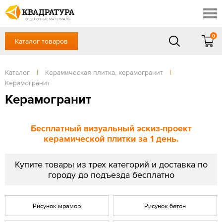
Симферополь
Скидки
Акции
ОТДЕЛОЧНЫЕ МАТЕРИАЛЫ
Готовые решения
0
Каталог товаров
+7 (861) 212-10-58
Доставка и оплата
Контакты
в будние дни — с 9.00 до 19.00,
Сб, Вс — выходной
Каталог
|
Керамическая плитка, керамогранит
|
Отзывы
Керамогранит
ЗАКАЗАТЬ ЗВОНОК
Керамогранит
Вход
/
Регистрация
Бесплатный визуальный эскиз-проект
керамической плитки за 1 день.
Купите товары из трех категорий и доставка по
городу до подъезда бесплатно
Рисунок мрамор
Рисунок бетон