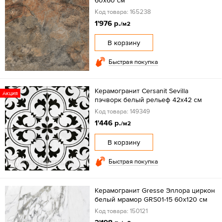
Код товара: 165238
1'976 р.
/м2
В корзину
Быстрая покупка
Керамогранит Cersanit Sevilla
Акция
пэчворк белый рельеф 42x42 см
Код товара: 149349
1'446 р.
/м2
В корзину
Быстрая покупка
Керамогранит Gresse Эллора циркон
белый мрамор GRS01-15 60х120 см
Код товара: 150121