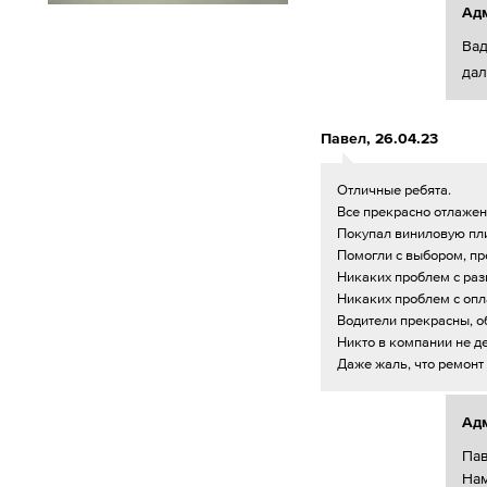
Ад
Вад
дал
Павел
,
26.04.23
Отличные ребята.
Все прекрасно отлажен
Покупал виниловую пли
Помогли с выбором, п
Никаких проблем с раз
Никаких проблем с опла
Водители прекрасны, о
Никто в компании не де
Даже жаль, что ремонт 
Ад
Пав
Нам