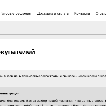
Готовые решения
Доставка и оплата
Контакты
Отзы
купателей
й выбор, цены приемлемые,долго ждать не пришлось, через неделю линол
министрация
ила, благодарим Вас за выбор нашей компании и за ценные слова! 
линолеум или любой другой товар — радовала Вас выбором, скорос