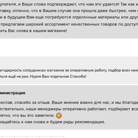
упателя, и Ваши слова подтверждают, что нам это удается! Так ка
тавку, отлично, что в Вашем случае она прошла даже быстрее, чем
и в будущем Вам еще потребуются отделочные материалы или друг
предлагаем широкий ассортимент качественных товаров по доступны
еть Вас снова в нашем магазине!
агодарность сотрудникам магазина за оперативную работу, подбор всех нео
ться ещё не раз. Нурия Вам отдельное Спасибо!
министрация
еслав, спасибо за отзыв. Ваше мнение важно для нас, и мы благода
ствительно, наши менеджеры оперативно работают, подбирают все
ятно, что вы это заметили.
ащайтесь к нам снова и будем рады рекомендации.