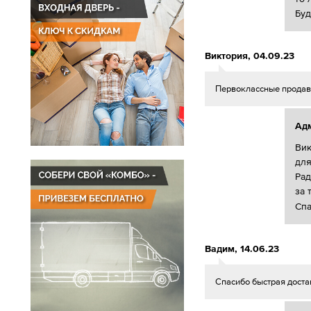
Бу
Виктория
,
04.09.23
Первоклассные продав
Ад
Вик
для
Рад
за 
Спа
Вадим
,
14.06.23
Спасибо быстрая достав