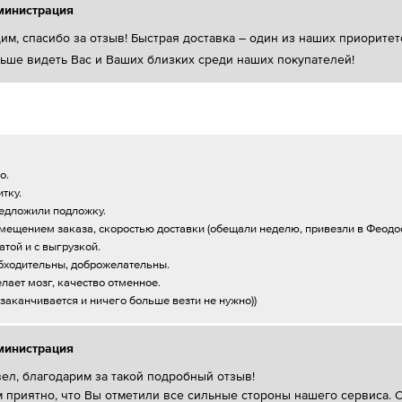
министрация
им, спасибо за отзыв! Быстрая доставка – один из наших приоритет
ьше видеть Вас и Ваших близких среди наших покупателей!
о.
тку.
редложили подложку.
мещением заказа, скоростью доставки (обещали неделю, привезли в Феодос
той и с выгрузкой.
бходительны, доброжелательны.
лает мозг, качество отменное.
заканчивается и ничего больше везти не нужно))
министрация
ел, благодарим за такой подробный отзыв!
 приятно, что Вы отметили все сильные стороны нашего сервиса. 