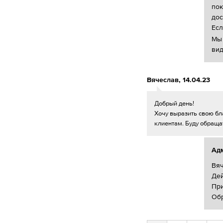
пок
дос
Есл
Мы 
вид
Вячеслав
,
14.04.23
Добрый день!
Хочу выразить свою бл
клиентам. Буду обраща
Ад
Вяч
Дей
При
Обр