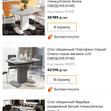
глянец/Стекло белое
СМ(ТД)-105.01.11(1)
Код товара: 137915
36'189 р.
/шт
В корзину
Быстрая покупка
Стол обеденный Портофино Серый/
Стекло серое матовое LUX
СМ(ТД)-105.01.11(1)
Код товара: 143973
42'019 р.
/шт
В корзину
Быстрая покупка
Стол обеденный Мадейра
раздвижной Белый глянец/Ателье
темный