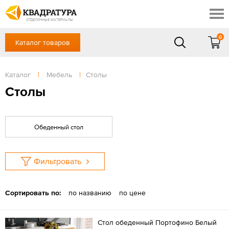
Симферополь
Скидки
Акции
ОТДЕЛОЧНЫЕ МАТЕРИАЛЫ
Готовые решения
0
Каталог товаров
+7 (861) 212-10-58
Доставка и оплата
Контакты
в будние дни — с 9.00 до 19.00,
Сб, Вс — выходной
Каталог
|
Мебель
|
Столы
Отзывы
ЗАКАЗАТЬ ЗВОНОК
Столы
Вход
/
Регистрация
Обеденный стол
Фильтровать
Сортировать по:
по названию
по цене
Стол обеденный Портофино Белый