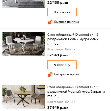
22'439 р.
/шт
В корзину
Быстрая покупка
Стол обеденный Diamond тип 3
раздвижной Белый муар/Белый
глянец
Код товара: 154257
37'949 р.
/шт
В корзину
Быстрая покупка
Стол обеденный Diamond тип 3
раздвижной Черный муар/Бунратти
глянец
Код товара: 154258
37'949 р.
/шт