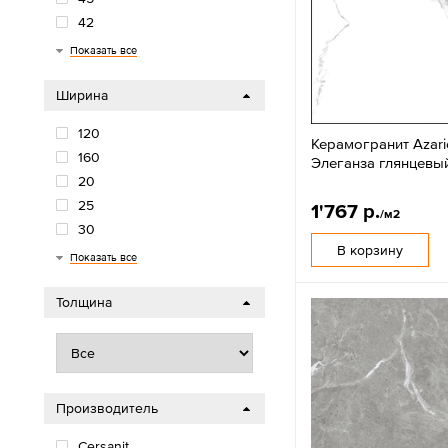
42
40
33
30
22
20
18
15
13
12
100
Показать все
Ширина
120
Керамогранит Azari
160
Элеганза глянцевы
20
25
1'767 р.
/м2
30
В корзину
33
40
42
45
50
60
80
90
Показать все
Толщина
Производитель
Cersanit