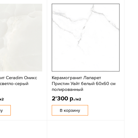
ит Ceradim Оникс
Керамогранит Лапарет
 светло-серый
Пристин Уайт белый 60x60 см
полированный
2'300 р.
м2
/м2
ну
В корзину