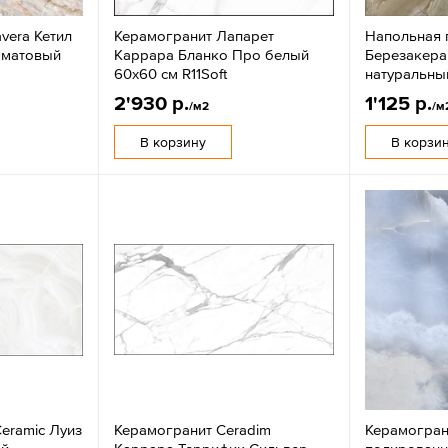
vera Кетил
Керамогранит Лапарет
Напольная 
 матовый
Каррара Бланко Про белый
Березакера
60x60 см R11Soft
натуральный
2'930 р.
1'125 р.
/м2
/м
В корзину
В корзи
eramic Луиз
Керамогранит Ceradim
Керамогран