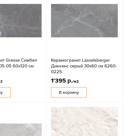
ит Gresse Симбел
Керамогранит Lasselsberger
05-05 60х120 см
Диккенс серый 30x60 см 6260-
0225
1'395 р.
м2
/м2
ну
В корзину