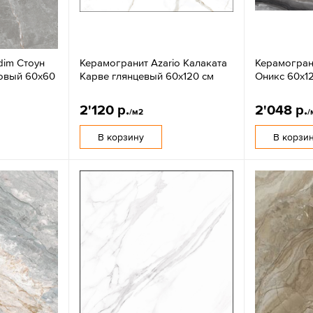
dim Стоун
Керамогранит Azario Калаката
Керамограни
товый 60x60
Карве глянцевый 60x120 см
Оникс 60x1
2'120 р.
2'048 р.
/м2
/
В корзину
В корзи