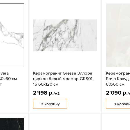
vera
Керамогранит Gresse Эллора
Керамогран
60х60 см
циркон белый мрамор GRS01-
Роял Клауд
т
15 60х120 см
60x60 см
2'198 р.
2'090 р.
/м2
/
В корзину
В корзи