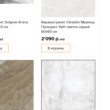
т Sotgres Агата
Керамогранит Ceradim Мрамор
20 см
Принцесс Уайт светло-серый
60x60 см
2'090 р.
м2
/м2
ну
В корзину