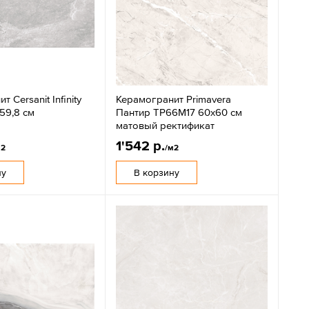
 Cersanit Infinity
Керамогранит Primavera
59,8 см
Пантир ТР66М17 60х60 см
матовый ректификат
1'542 р.
м2
/м2
ну
В корзину