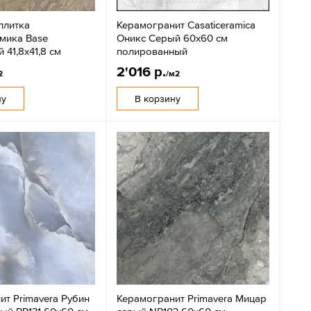
плитка
Керамогранит Casaticeramica
мика Base
Оникс Серый 60х60 см
 41,8х41,8 см
полированный
2'016 р.
2
/м2
ну
В корзину
ит Primavera Рубин
Керамогранит Primavera Мицар