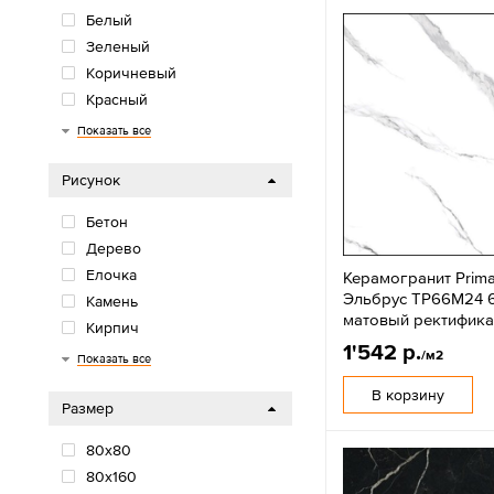
Белый
Зеленый
Коричневый
Красный
Многоцветный
Оранжевый/желтый
Розовый/фиолетовый
Серый
Синий/голубой
Черный
Показать все
Рисунок
Бетон
Дерево
Елочка
Керамогранит Prima
Эльбрус TP66M24 
Камень
матовый ректифика
Кирпич
1'542 р.
Моноколор
Мрамор
Обои
Орнамент
Паркет
Терраццо
Травертин
Цветы
Цемент
/м2
Показать все
В корзину
Размер
80х80
80x160