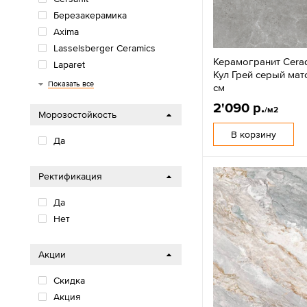
Березакерамика
Axima
Lasselsberger Ceramics
Керамогранит Cera
Laparet
Кул Грей серый ма
Gresse
Грани Таганая
Sotgres
Пиастрелла
Casaticeramica
Gracia Ceramica
Primavera
ZerdeTile
Azario
Dako
Ceradim
Artkera
Delacora
Alma Ceramica
MG Ceramic
New Trend
LCM
Global Tile
Arcadia Ceramica
ColiseumGres
Керамин
Показать все
см
2'090 р.
/м2
Морозостойкость
В корзину
Да
Ректификация
Да
Нет
Акции
Скидка
Акция