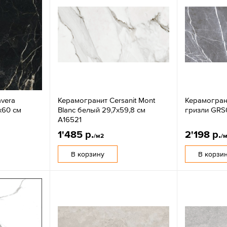
vera
Керамогранит Cersanit Mont
Керамогран
x60 см
Blanc белый 29,7x59,8 см
гризли GRS
A16521
1'485 р.
2'198 р.
/м2
/
В корзину
В корзи