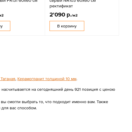
ый PR131 60x60 см
серый NR103 60х60 см
ректификат
2'090 р.
м2
/м2
ну
В корзину
 Таганая
,
Керамогранит толщиной 10 мм
.
е насчитывается на сегодняшний день 921 позиция с ценою
ы смогли выбрать то, что подходит именно вам. Также
 для вас способом.