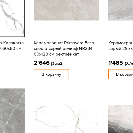
o Калакатта
Керамогранит Primavera Вега
Керамогранит
й 60x60 см
светло-серый рельеф NR234
серый 29,7x
60x120 см ректификат
2'646 р.
1'485 р.
/м2
/
В корзину
В корзи