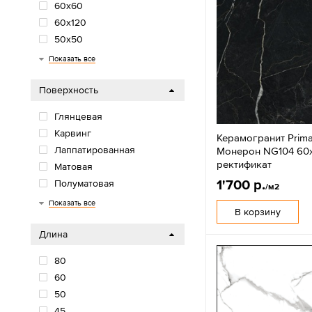
60х60
60х120
50х50
50x100
45х45
45x90
42х42
40х40
40x120
33х33
33x32
32x32
32x30
30х90
30х30
30x60
22х90
20х90
20х60
20х40
20х20
20х120
20x80
19x120
18х60
15х60
15x90
150x75
12x25
12,5х50
10х40
Показать все
Поверхность
Глянцевая
Карвинг
Керамогранит Prima
Лаппатированная
Монерон NG104 60
ректификат
Матовая
1'700 р.
Полуматовая
/м2
Сахарная
Структурная
Показать все
В корзину
Длина
80
60
50
45