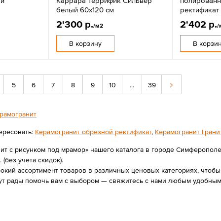
ый
Каррара Террифик Сильвер
полированн
белый 60x120 см
ректификат
2'300 р.
2'402 р.
/м2
/
В корзину
В корзи
5
6
7
8
9
10
...
39
рамогранит
ересовать:
Керамогранит обрезной ректификат
,
Керамогранит Грани
ит с рисунком под мрамор» нашего каталога в городе Симферопол
. (без учета скидок).
ий ассортимент товаров в различных ценовых категориях, чтобы в
ут рады помочь вам с выбором — свяжитесь с нами любым удобным