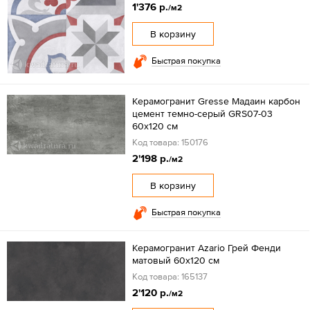
1'376 р.
/м2
В корзину
Быстрая покупка
Керамогранит Gresse Мадаин карбон
цемент темно-серый GRS07-03
60х120 см
Код товара: 150176
2'198 р.
/м2
В корзину
Быстрая покупка
Керамогранит Azario Грей Фенди
матовый 60x120 см
Код товара: 165137
2'120 р.
/м2