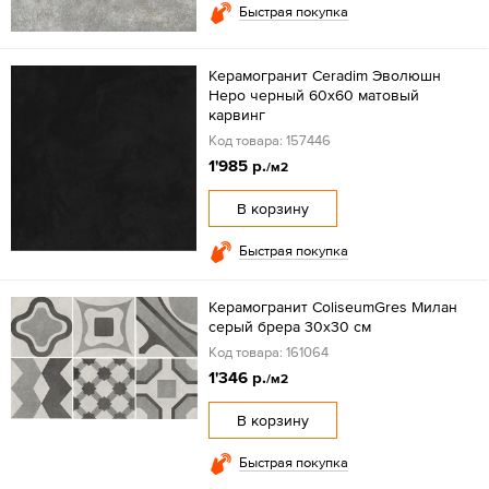
Быстрая покупка
Керамогранит Ceradim Эволюшн
Неро черный 60x60 матовый
карвинг
Код товара: 157446
1'985 р.
/м2
В корзину
Быстрая покупка
Керамогранит ColiseumGres Милан
серый брера 30x30 см
Код товара: 161064
1'346 р.
/м2
В корзину
Быстрая покупка