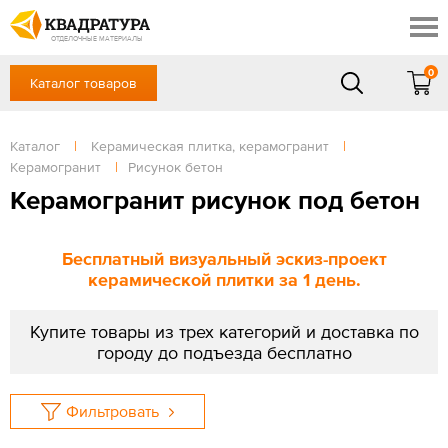
Симферополь
Скидки
Акции
ОТДЕЛОЧНЫЕ МАТЕРИАЛЫ
Готовые решения
0
Каталог товаров
+7 (861) 212-10-58
Доставка и оплата
Контакты
в будние дни — с 9.00 до 19.00,
Сб, Вс — выходной
Каталог
|
Керамическая плитка, керамогранит
|
Отзывы
Керамогранит
|
Рисунок бетон
ЗАКАЗАТЬ ЗВОНОК
Керамогранит рисунок под бетон
Вход
/
Регистрация
Бесплатный визуальный эскиз-проект
керамической плитки за 1 день.
Купите товары из трех категорий и доставка по
городу до подъезда бесплатно
Фильтровать