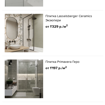
Плитка Lasselsberger Ceramics
Экзюпери
2
от 1'329 р./м
Плитка Primavera Геро
2
от 1'197 р./м