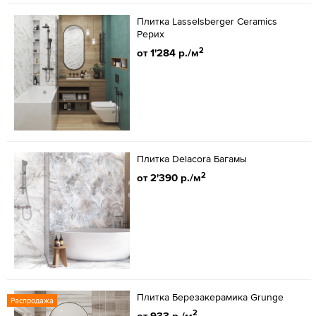
Плитка Lasselsberger Ceramics
Рерих
2
от 1'284 р./м
Плитка Delacora Багамы
2
от 2'390 р./м
Плитка Березакерамика Grunge
Распродажа
2
от 933 р./м