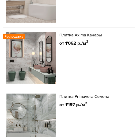
Плитка Axima Канары
Распродажа
2
от 1'062 р./м
Плитка Primavera Селена
2
от 1'197 р./м