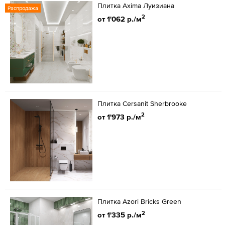
Плитка Axima Луизиана
Распродажа
2
от 1'062 р./м
Плитка Cersanit Sherbrooke
2
от 1'973 р./м
Плитка Azori Bricks Green
2
от 1'335 р./м