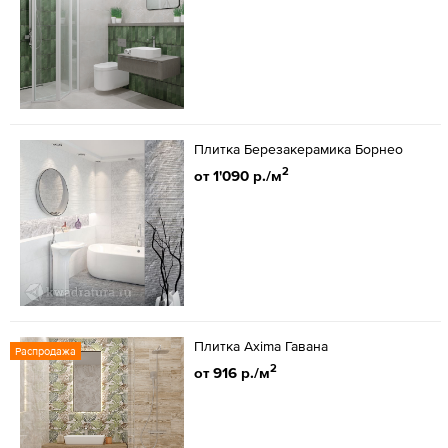
Плитка Березакерамика Борнео
2
от 1'090 р./м
Плитка Axima Гавана
Распродажа
2
от 916 р./м