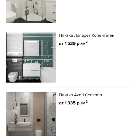
Плитка Лапарет Копенгаген
2
от 1'529 р./м
Плитка Azori Cemento
2
от 1'335 р./м