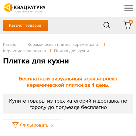
Симферополь
Скидки
Акции
ОТДЕЛОЧНЫЕ МАТЕРИАЛЫ
Готовые решения
0
Каталог товаров
+7 (861) 212-10-58
Доставка и оплата
Контакты
в будние дни — с 9.00 до 19.00,
Сб, Вс — выходной
Каталог
|
Керамическая плитка, керамогранит
|
Отзывы
Керамическая плитка
|
Плитка для кухни
ЗАКАЗАТЬ ЗВОНОК
Плитка для кухни
Вход
/
Регистрация
Бесплатный визуальный эскиз-проект
керамической плитки за 1 день.
Купите товары из трех категорий и доставка по
городу до подъезда бесплатно
Фильтровать