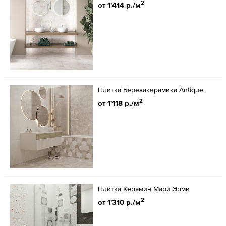
2
от 1'414 р./м
Плитка Березакерамика Antique
2
от 1'118 р./м
Плитка Керамин Мари Эрми
2
от 1'310 р./м