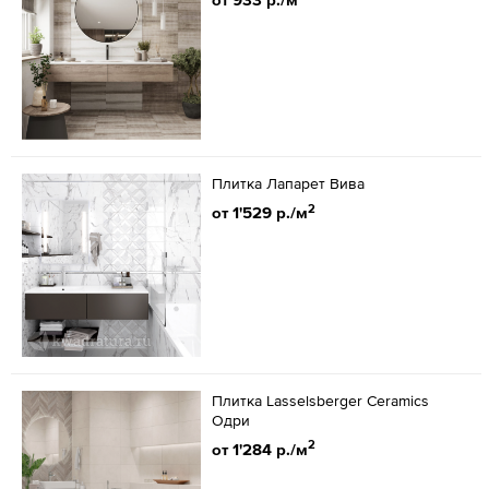
Плитка Лапарет Вива
2
от 1'529 р./м
Плитка Lasselsberger Ceramics
Одри
2
от 1'284 р./м