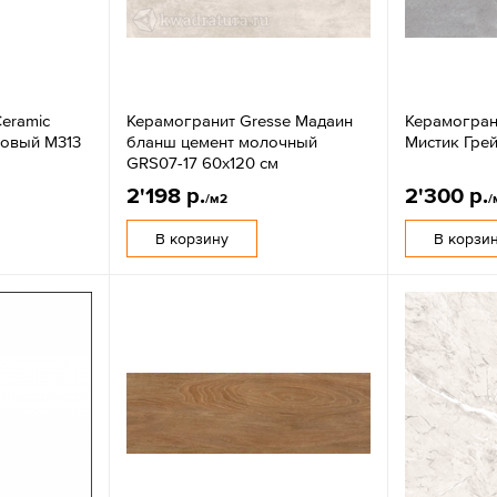
eramic
Керамогранит Gresse Мадаин
Керамогран
мовый М313
бланш цемент молочный
Мистик Гре
GRS07-17 60х120 см
2'198 р.
2'300 р.
/м2
/
В корзину
В корзи