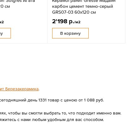
т Sotgres Агата
Керамогранит Gresse Мадаин
20 см
карбон цемент темно-серый
GRS07-03 60х120 см
2'198 р.
м2
/м2
ну
В корзину
ит Березакерамика
.
егодняшний день 1331 товар с ценою от 1 088 руб.
х, чтобы вы смогли выбрать то, что подходит именно вам.
вяжитесь с нами любым удобным для вас способом.