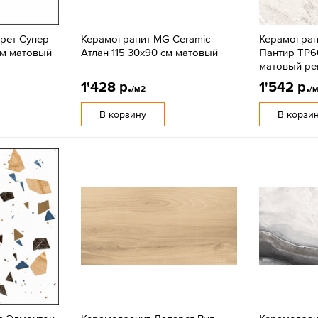
рет Супер
Керамогранит MG Ceramic
Керамогран
см матовый
Атлан 115 30x90 см матовый
Пантир ТР6
матовый ре
1'428 р.
1'542 р.
/м2
/
В корзину
В корзи