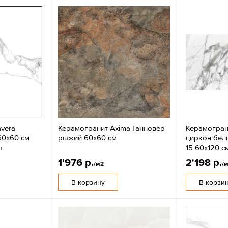
vera
Керамогранит Axima Ганновер
Керамогран
60х60 см
рыжий 60x60 см
циркон бел
т
15 60х120 с
1'976 р.
2'198 р.
/м2
/
В корзину
В корзи