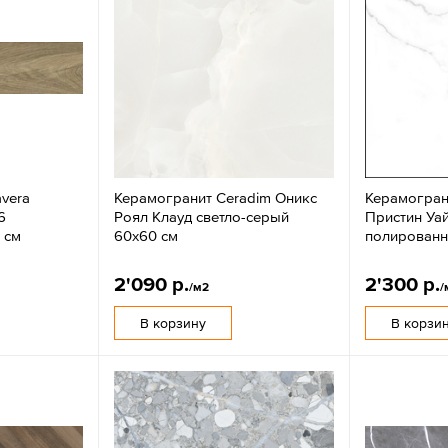
vera
Керамогранит Ceradim Оникс
Керамогран
6
Роял Клауд светло-серый
Пристин Уа
 см
60x60 см
полирован
2'090 р.
2'300 р.
/м2
/
В корзину
В корзи