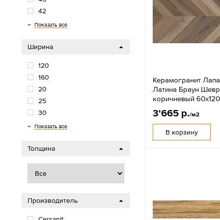
42
40
33
30
22
20
18
15
13
12
100
Показать все
Ширина
120
160
Керамогранит Лапа
Латина Браун Шев
20
коричневый 60x120
25
3'665 р.
30
/м2
33
40
42
45
50
60
80
90
Показать все
В корзину
Толщина
Производитель
Cersanit