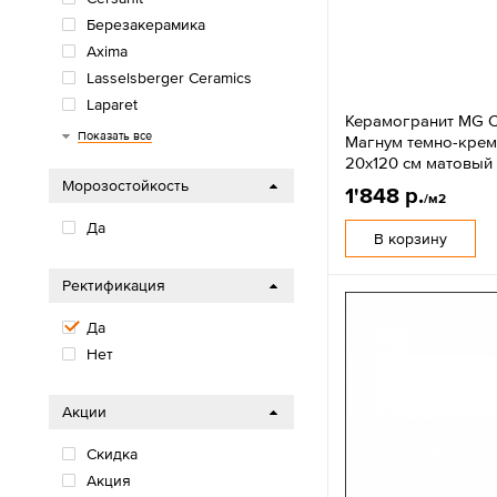
Березакерамика
Axima
Lasselsberger Ceramics
Laparet
Керамогранит MG C
Gresse
Грани Таганая
Sotgres
Пиастрелла
Casaticeramica
Gracia Ceramica
Primavera
ZerdeTile
Azario
Dako
Ceradim
Artkera
Delacora
Alma Ceramica
MG Ceramic
New Trend
LCM
Global Tile
Arcadia Ceramica
ColiseumGres
Керамин
Показать все
Магнум темно-кре
20x120 см матовый
Морозостойкость
1'848 р.
/м2
Да
В корзину
Ректификация
Да
Нет
Акции
Скидка
Акция