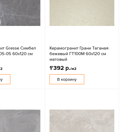
ит Gresse Симбел
Керамогранит Грани Таганая
05-05 60х120 см
бежевый ГТ100М 60х120 см
матовый
1'392 р.
м2
/м2
ну
В корзину