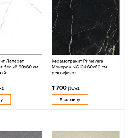
ит Лапарет
Керамогранит Primavera
йт белый 60x60 см
Монерон NG104 60x60 см
ный
ректификат
1'700 р.
м2
/м2
ну
В корзину