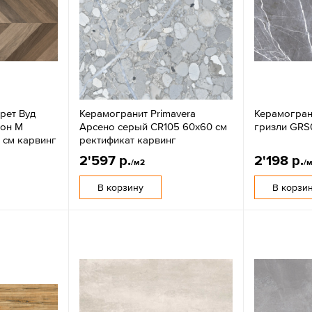
рет Вуд
Керамогранит Primavera
Керамогран
рон М
Арсено серый CR105 60x60 см
гризли GRS
 см карвинг
ректификат карвинг
2'597 р.
2'198 р.
/м2
/
В корзину
В корзи