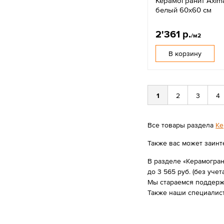
Керамогранит Axim
белый 60x60 см
2'361 р.
/м2
В корзину
1
2
3
4
Все товары раздела
Ке
Также вас может заинт
В разделе «Керамогран
до 3 565 руб. (без учет
Мы стараемся поддержи
Также наши специалист