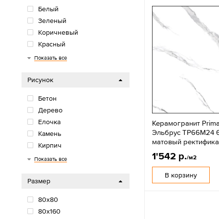
Белый
Зеленый
Коричневый
Красный
Многоцветный
Оранжевый/желтый
Розовый/фиолетовый
Серый
Синий/голубой
Черный
Показать все
Рисунок
Бетон
Дерево
Елочка
Керамогранит Prima
Эльбрус TP66M24 
Камень
матовый ректифика
Кирпич
1'542 р.
Моноколор
Мрамор
Обои
Орнамент
Паркет
Терраццо
Травертин
Цветы
Цемент
/м2
Показать все
В корзину
Размер
80х80
80x160