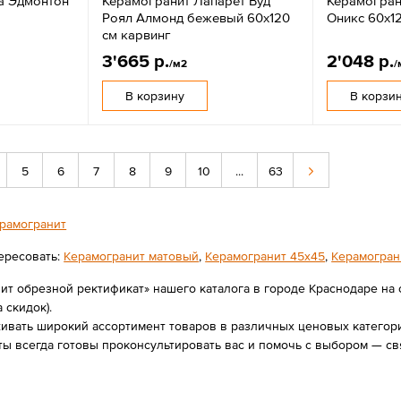
a Эдмонтон
Керамогранит Лапарет Вуд
Керамограни
Роял Алмонд бежевый 60x120
Оникс 60x1
см карвинг
3'665 р.
2'048 р.
/м2
/
В корзину
В корзи
5
6
7
8
9
10
...
63
рамогранит
ересовать:
Керамогранит матовый
,
Керамогранит 45х45
,
Керамогран
ит обрезной ректификат» нашего каталога в городе Краснодаре на с
а скидок).
вать широкий ассортимент товаров в различных ценовых категория
ы всегда готовы проконсультировать вас и помочь с выбором — с