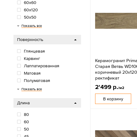
60х60
60х120
50х50
50x100
45х45
45x90
42х42
40х40
40x120
33х33
33x32
32x32
32x30
30х90
30х30
30x60
22х90
20х90
20х60
20х40
20х20
20х120
20x80
19x120
18х60
15х60
15x90
150x75
12x25
12,5х50
10х40
Показать все
Поверхность
Глянцевая
Карвинг
Керамогранит Prima
Лаппатированная
Старая Ветвь WD10
коричневый 20x120
Матовая
ректификат
Полуматовая
2'499 р.
Сахарная
Структурная
/м2
Показать все
В корзину
Длина
80
60
50
45