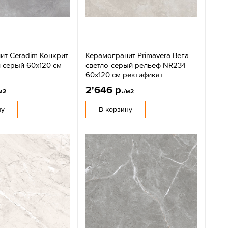
ит Ceradim Конкрит
Керамогранит Primavera Вега
й серый 60x120 см
светло-серый рельеф NR234
60x120 см ректификат
2'646 р.
м2
/м2
ну
В корзину