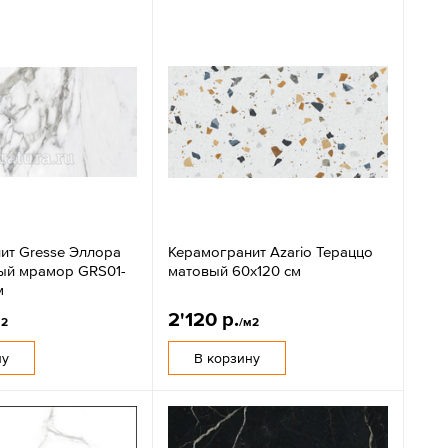
ит Gresse Эллора
Керамогранит Azario Тераццо
ый мрамор GRS01-
матовый 60x120 см
м
2'120 р.
м2
/м2
ну
В корзину