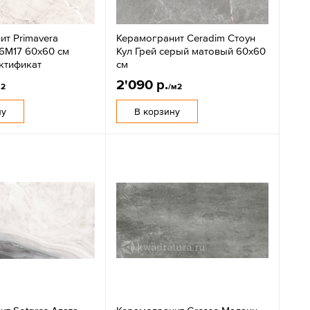
ит Primavera
Керамогранит Ceradim Стоун
6М17 60х60 см
Кул Грей серый матовый 60x60
ктификат
см
2'090 р.
м2
/м2
ну
В корзину