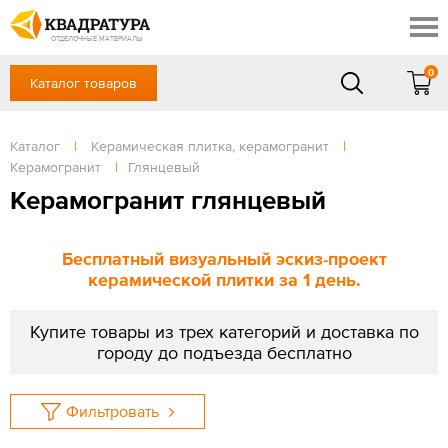
Симферополь
Скидки
Акции
ОТДЕЛОЧНЫЕ МАТЕРИАЛЫ
Готовые решения
0
Каталог товаров
+7 (861) 212-10-58
Доставка и оплата
Контакты
в будние дни — с 9.00 до 19.00,
Сб, Вс — выходной
Каталог
|
Керамическая плитка, керамогранит
|
Отзывы
Керамогранит
|
Глянцевый
ЗАКАЗАТЬ ЗВОНОК
Керамогранит глянцевый
Вход
/
Регистрация
Бесплатный визуальный эскиз-проект
керамической плитки за 1 день.
Купите товары из трех категорий и доставка по
городу до подъезда бесплатно
Фильтровать