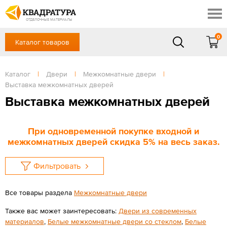
Симферополь
Скидки
Акции
ОТДЕЛОЧНЫЕ МАТЕРИАЛЫ
Готовые решения
0
Каталог товаров
+7 (861) 212-10-58
Доставка и оплата
Контакты
в будние дни — с 9.00 до 19.00,
Сб, Вс — выходной
Каталог
|
Двери
|
Межкомнатные двери
|
Отзывы
Выставка межкомнатных дверей
ЗАКАЗАТЬ ЗВОНОК
Выставка межкомнатных дверей
Вход
/
Регистрация
При одновременной покупке входной и
межкомнатных дверей скидка 5% на весь заказ.
Фильтровать
Все товары раздела
Межкомнатные двери
Также вас может заинтересовать:
Двери из современных
материалов
,
Белые межкомнатные двери со стеклом
,
Белые